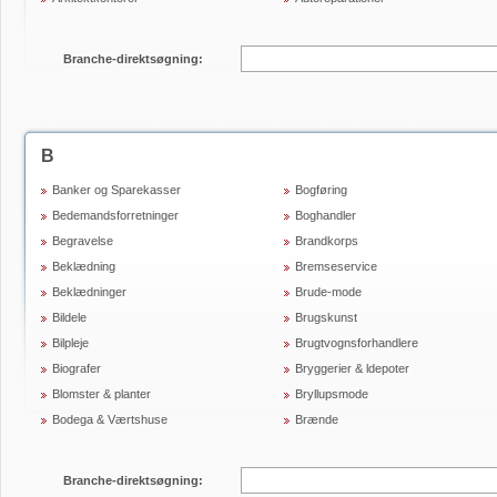
Branche-direktsøgning:
B
Banker og Sparekasser
Bogføring
Bedemandsforretninger
Boghandler
Begravelse
Brandkorps
Beklædning
Bremseservice
Beklædninger
Brude-mode
Bildele
Brugskunst
Bilpleje
Brugtvognsforhandlere
Biografer
Bryggerier & ldepoter
Blomster & planter
Bryllupsmode
Bodega & Værtshuse
Brænde
Branche-direktsøgning: