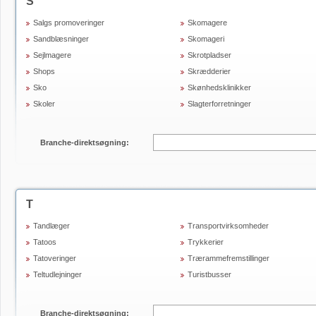
S
Salgs promoveringer
Skomagere
Sandblæsninger
Skomageri
Sejlmagere
Skrotpladser
Shops
Skrædderier
Sko
Skønhedsklinikker
Skoler
Slagterforretninger
Branche-direktsøgning:
T
Tandlæger
Transportvirksomheder
Tatoos
Trykkerier
Tatoveringer
Trærammefremstillinger
Teltudlejninger
Turistbusser
Branche-direktsøgning: