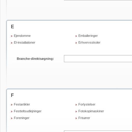
E
Ejendomme
Emballeringer
El-installationer
Erhvervsskoler
Branche-direktsøgning:
F
Festartikler
Forlystelser
Festteltsudlejninger
Fotokopimaskiner
Foreninger
Frisører