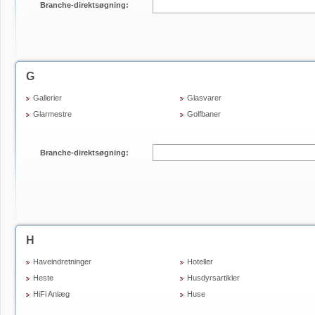
Branche-direktsøgning:
G
Gallerier
Glasvarer
Glarmestre
Golfbaner
Branche-direktsøgning:
H
Haveindretninger
Hoteller
Heste
Husdyrsartikler
HiFi Anlæg
Huse