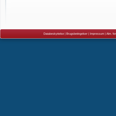
Databeskyttelse
|
Brugsbetingelser
|
Impressum
|
Alm. fo