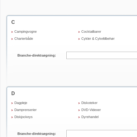
C
Campingvogne
Cocktailbarer
Charterbåde
Cykler & Cykeltilbehør
Branche-direktsøgning:
D
Dagpleje
Diskoteker
Damprenserier
DVD-Videoer
Diskjockeys
Dyrehandel
Branche-direktsøgning: