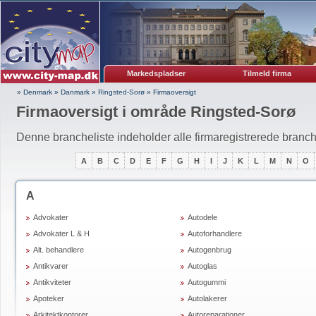
Markedspladser
Tilmeld firma
» Denmark
»
Danmark
»
Ringsted-Sorø
»
Firmaoversigt
Firmaoversigt i område Ringsted-Sorø
Denne brancheliste indeholder alle firmaregistrerede branche
A
B
C
D
E
F
G
H
I
J
K
L
M
N
O
A
Advokater
Autodele
Advokater L & H
Autoforhandlere
Alt. behandlere
Autogenbrug
Antikvarer
Autoglas
Antikviteter
Autogummi
Apoteker
Autolakerer
Arkitektkontorer
Autoreparationer