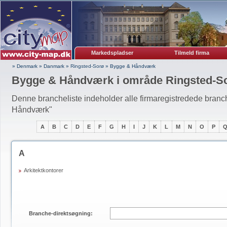
Markedspladser
Tilmeld firma
» Denmark
»
Danmark
»
Ringsted-Sorø
»
Bygge & Håndværk
Bygge & Håndværk i område Ringsted-S
Denne brancheliste indeholder alle firmaregistredede bran
Håndværk"
A
B
C
D
E
F
G
H
I
J
K
L
M
N
O
P
A
Arkitektkontorer
Branche-direktsøgning: