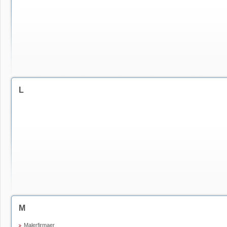
L
M
Malerfirmaer