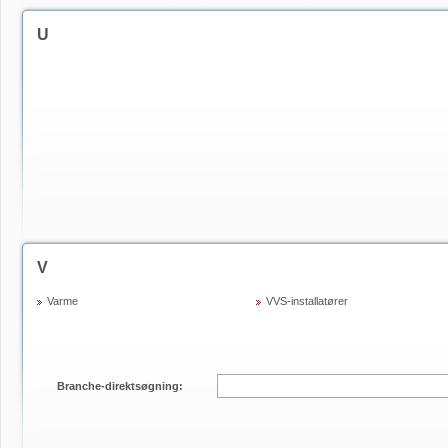
U
V
Varme
VVS-installatører
Branche-direktsøgning: