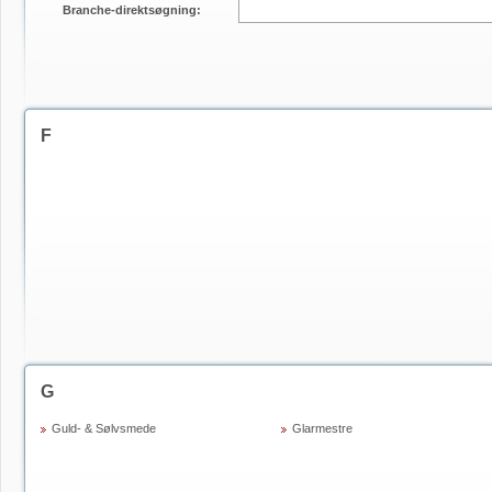
Branche-direktsøgning:
F
G
Guld- & Sølvsmede
Glarmestre