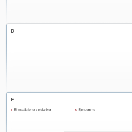
D
E
El-installationer / elektriker
Ejendomme