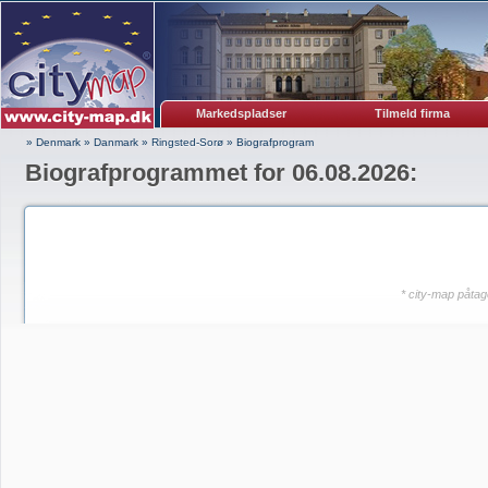
Markedspladser
Tilmeld firma
» Denmark
»
Danmark
»
Ringsted-Sorø
»
Biografprogram
Biografprogrammet for 06.08.2026:
* city-map påtag